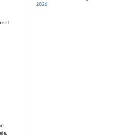
2026
nmal
in
ele.